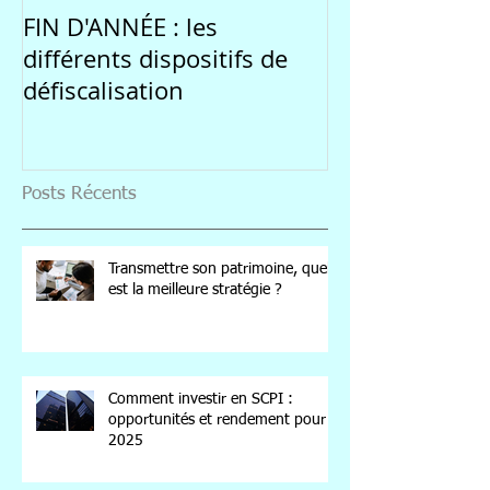
FIN D'ANNÉE : les
Une rentrée 
différents dispositifs de
par l'incertitu
défiscalisation
marchés
Posts Récents
Transmettre son patrimoine, quelle
est la meilleure stratégie ?
Comment investir en SCPI :
opportunités et rendement pour
2025