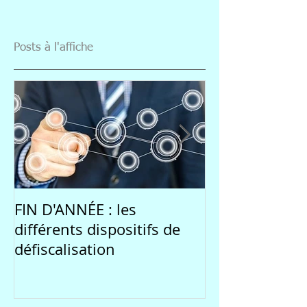
Posts à l'affiche
FIN D'ANNÉE : les
Une rentrée 
différents dispositifs de
par l'incertitu
défiscalisation
marchés