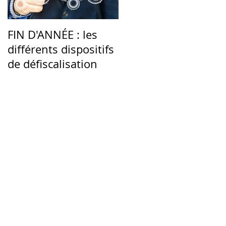
e
FIN D'ANNÉE : les
Une rentrée 2020
différents dispositifs
marquée par
de défiscalisation
l'incertitude des
marchés
n