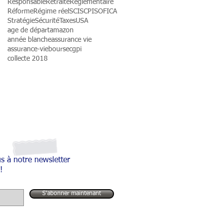
Responsable
Retraite
Règlementaire
Réforme
Régime réel
SCI
SCPI
SOFICA
Stratégie
Sécurité
Taxes
USA
age de départ
amazon
année blanche
assurance vie
assurance-vie
bourse
cgpi
collecte 2018
s à notre newsletter
!
S'abonner maintenant