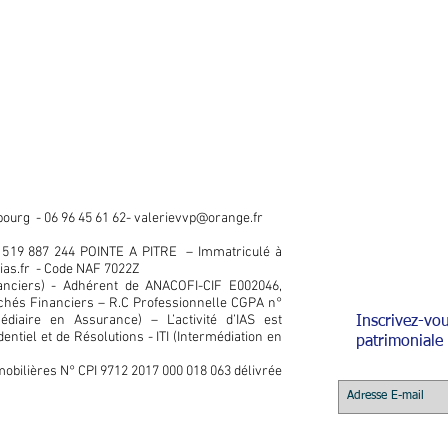
 bourg -
06 96 45 61 62-
valerievvp@orange.fr
S 519 887 244 POINTE A PITRE – Immatriculé à
as.fr
- Code NAF 7022Z
nanciers) - Adhérent de ANACOFI-CIF E002046,
rchés Financiers –
R.C Professionnelle CGPA n°
édiaire en Assurance) – L’activité d’IAS est
Inscrivez-vou
entiel et de Résolutions - I
TI (Intermédiation en
patrimoniale 
obilières N° CPI 9712 2017 000 018 063 délivrée