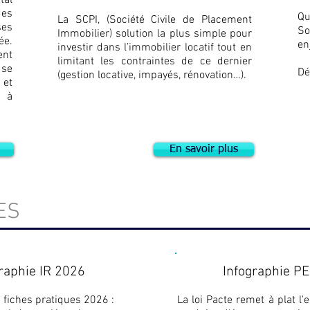
al
des
Q
La SCPI, (Société Civile de Placement
ses
S
Immobilier) solution la plus simple pour
ée.
en
investir dans l’immobilier locatif tout en
ent
limitant les contraintes de ce dernier
 se
Dé
(gestion locative, impayés, rénovation…).
 et
 à
.
En savoir plus
ES
raphie IR 2026
Infographie P
 fiches pratiques 2026 :
La loi Pacte remet à plat l