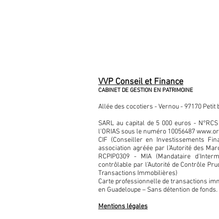
VVP Conseil et Finance
CABINET DE GESTION EN PATRIMOINE
Allée des cocotiers - Vernou - 97170 Petit
SARL au capital de 5 000 euros - N°RC
l’ORIAS sous le numéro 10056487
www.ori
CIF (Conseiller en Investissements Fi
association agréée par l’Autorité des Ma
RCPIP0309 -
MIA (Mandataire d'Interm
contrôlable par l’Autorité de Contrôle Prud
Transactions Immobilières)
Carte professionnelle de transactions imm
en Guadeloupe – Sans détention de fonds.
Mentions légales