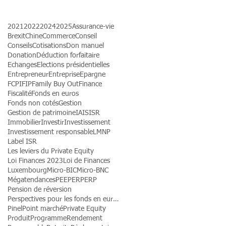
2021
2022
2024
2025
Assurance-vie
Brexit
Chine
Commerce
Conseil
Conseils
Cotisations
Don manuel
Donation
Déduction forfaitaire
Echanges
Elections présidentielles
Entrepreneur
Entreprise
Epargne
FCPI
FIP
Family Buy Out
Finance
Fiscalité
Fonds en euros
Fonds non cotés
Gestion
Gestion de patrimoine
IA
IS
ISR
Immobilier
Investir
Investissement
Investissement responsable
LMNP
Label ISR
Les leviers du Private Equity
Loi Finances 2023
Loi de Finances
Luxembourg
Micro-BIC
Micro-BNC
Mégatendances
PEE
PER
PERP
Pension de réversion
Perspectives pour les fonds en euros
Pinel
Point marché
Private Equity
Produit
Programme
Rendement