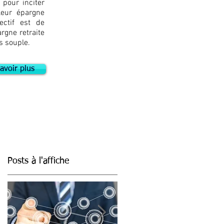
 pour inciter
 leur épargne
jectif est de
argne retraite
us souple.
avoir plus
Posts à l'affiche