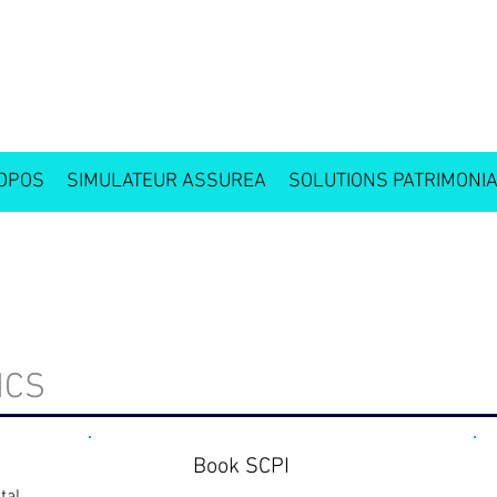
OPOS
SIMULATEUR ASSUREA
SOLUTIONS PATRIMONI
NS
Cabinet Gestion de Patrimoine Petit Bourg
NCS
Book SCPI