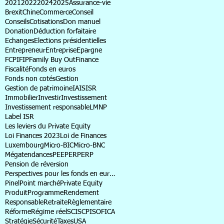
2021
2022
2024
2025
Assurance-vie
Brexit
Chine
Commerce
Conseil
Conseils
Cotisations
Don manuel
Donation
Déduction forfaitaire
Echanges
Elections présidentielles
Entrepreneur
Entreprise
Epargne
FCPI
FIP
Family Buy Out
Finance
Fiscalité
Fonds en euros
Fonds non cotés
Gestion
Gestion de patrimoine
IA
IS
ISR
Immobilier
Investir
Investissement
Investissement responsable
LMNP
Label ISR
Les leviers du Private Equity
Loi Finances 2023
Loi de Finances
Luxembourg
Micro-BIC
Micro-BNC
Mégatendances
PEE
PER
PERP
Pension de réversion
Perspectives pour les fonds en euros
Pinel
Point marché
Private Equity
Produit
Programme
Rendement
Responsable
Retraite
Règlementaire
Réforme
Régime réel
SCI
SCPI
SOFICA
Stratégie
Sécurité
Taxes
USA