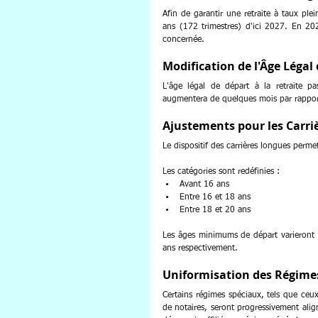
Afin de garantir une retraite à taux ple
ans (172 trimestres) d'ici 2027. En 202
concernée. 
Modification de l'Âge Légal
L'âge légal de départ à la retraite p
augmentera de quelques mois par rapport
Ajustements pour les Carri
Le dispositif des carrières longues perme
Les catégories sont redéfinies :
Avant 16 ans
Entre 16 et 18 ans
Entre 18 et 20 ans
Les âges minimums de départ varieront e
ans respectivement.
Uniformisation des Régime
Certains régimes spéciaux, tels que ceux 
de notaires, seront progressivement alig