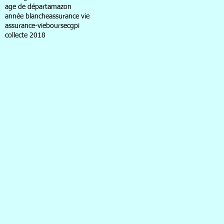
age de départ
amazon
année blanche
assurance vie
assurance-vie
bourse
cgpi
collecte 2018