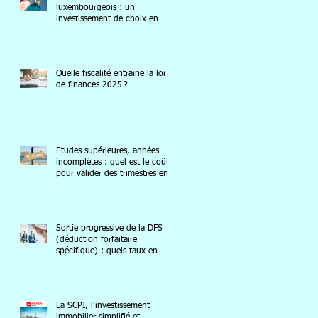
luxembourgeois : un
investissement de choix en
2025
Quelle fiscalité entraine la loi
de finances 2025 ?
Études supérieures, années
incomplètes : quel est le coût
pour valider des trimestres en
2025 ?
Sortie progressive de la DFS
(déduction forfaitaire
spécifique) : quels taux en
2025 ?
La SCPI, l’investissement
immobilier simplifié et