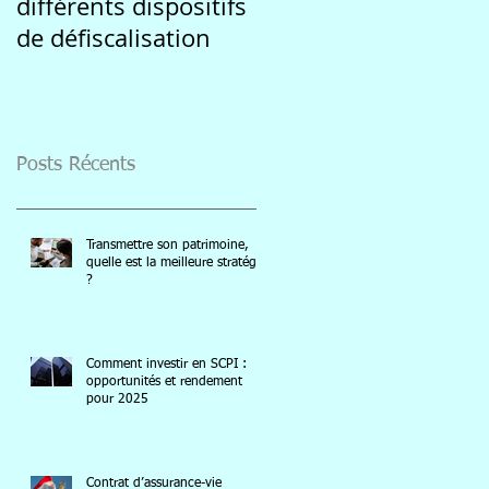
différents dispositifs
marquée par
de défiscalisation
l'incertitude des
marchés
Posts Récents
Transmettre son patrimoine,
quelle est la meilleure stratégie
?
Comment investir en SCPI :
opportunités et rendement
pour 2025
Contrat d’assurance-vie