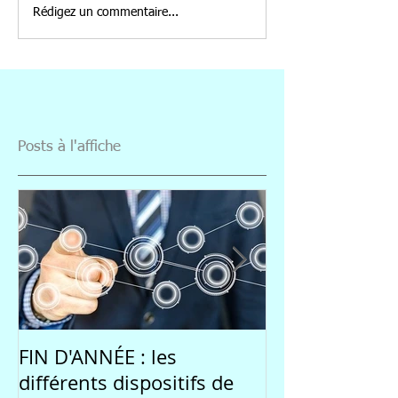
Rédigez un commentaire...
Posts à l'affiche
FIN D'ANNÉE : les
Une rentrée 
différents dispositifs de
par l'incertitu