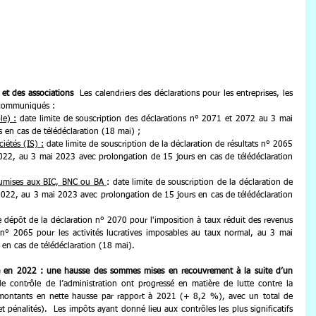
 et des associations
  Les calendriers des déclarations pour les entreprises, les 
é communiqués :
le) :
 date limite de souscription des déclarations n° 2071 et 2072 au 3 mai 
 en cas de télédéclaration (18 mai) ;
ciétés (IS) :
 date limite de souscription de la déclaration de résultats n° 2065 
022, au 3 mai 2023 avec prolongation de 15 jours en cas de télédéclaration 
soumises aux BIC, BNC ou BA 
: date limite de souscription de la déclaration de 
 2022, au 3 mai 2023 avec prolongation de 15 jours en cas de télédéclaration 
de dépôt de la déclaration n° 2070 pour l'imposition à taux réduit des revenus 
 n° 2065 pour les activités lucratives imposables au taux normal, au 3 mai 
en cas de télédéclaration (18 mai).
ale en 2022 : une hausse des sommes mises en recouvrement à la suite d’un 
e contrôle de l’administration ont progressé en matière de lutte contre la 
 montants en nette hausse par rapport à 2021 (+ 8,2 %), avec un total de 
t pénalités).  Les impôts ayant donné lieu aux contrôles les plus significatifs 