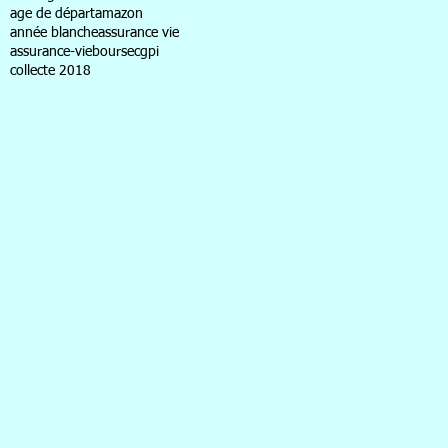
age de départ
amazon
année blanche
assurance vie
assurance-vie
bourse
cgpi
collecte 2018