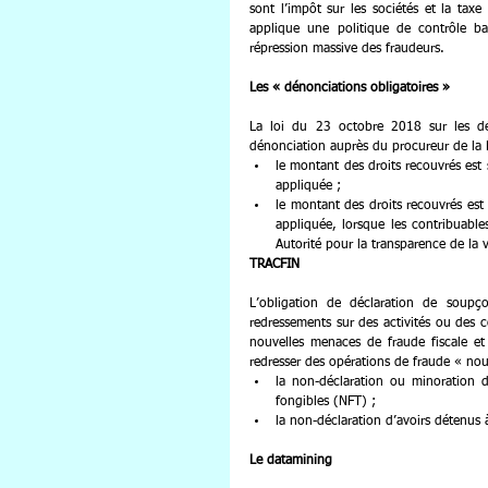
sont l’impôt sur les sociétés et la taxe 
applique une politique de contrôle ba
répression massive des fraudeurs.   
Les « dénonciations obligatoires »
La loi du 23 octobre 2018 sur les dén
dénonciation auprès du procureur de la R
le montant des droits recouvrés est
appliquée ;
le montant des droits recouvrés es
appliquée, lorsque les contribuabl
Autorité pour la transparence de la
TRACFIN
L’obligation de déclaration de soupç
redressements sur des activités ou des c
nouvelles menaces de fraude fiscale et 
redresser des opérations de fraude « nouv
la non-déclaration ou minoration d
fongibles (NFT) ;
la non-déclaration d’avoirs détenus 
Le datamining