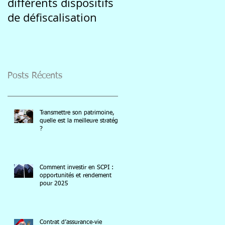
différents dispositifs
marquée par
de défiscalisation
l'incertitude des
marchés
Posts Récents
Transmettre son patrimoine,
quelle est la meilleure stratégie
?
Comment investir en SCPI :
opportunités et rendement
pour 2025
Contrat d’assurance-vie