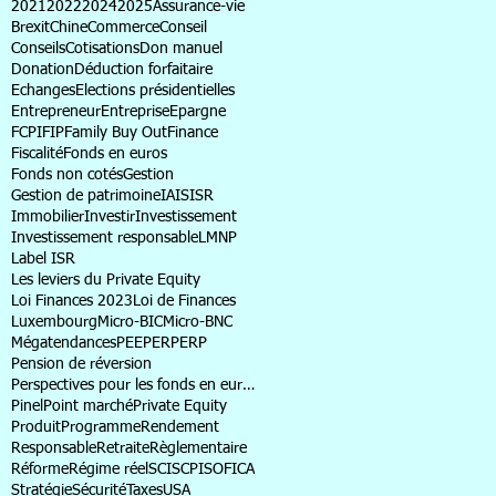
2021
2022
2024
2025
Assurance-vie
Brexit
Chine
Commerce
Conseil
Conseils
Cotisations
Don manuel
Donation
Déduction forfaitaire
Echanges
Elections présidentielles
Entrepreneur
Entreprise
Epargne
FCPI
FIP
Family Buy Out
Finance
Fiscalité
Fonds en euros
Fonds non cotés
Gestion
Gestion de patrimoine
IA
IS
ISR
Immobilier
Investir
Investissement
Investissement responsable
LMNP
Label ISR
Les leviers du Private Equity
Loi Finances 2023
Loi de Finances
Luxembourg
Micro-BIC
Micro-BNC
Mégatendances
PEE
PER
PERP
Pension de réversion
Perspectives pour les fonds en euros
Pinel
Point marché
Private Equity
Produit
Programme
Rendement
Responsable
Retraite
Règlementaire
Réforme
Régime réel
SCI
SCPI
SOFICA
Stratégie
Sécurité
Taxes
USA