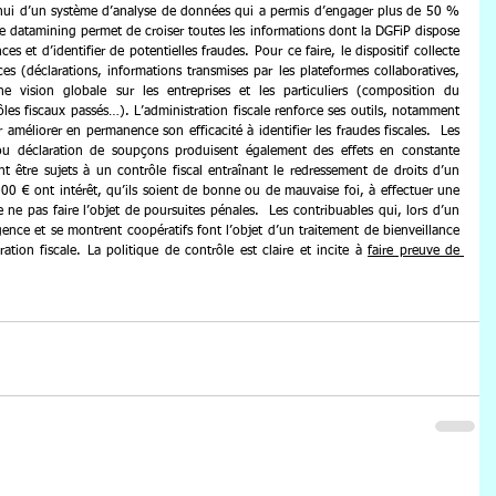
d’hui d’un système d’analyse de données qui a permis d’engager plus de 50 % 
e datamining permet de croiser toutes les informations dont la DGFiP dispose 
 et d’identifier de potentielles fraudes. Pour ce faire, le dispositif collecte 
s (déclarations, informations transmises par les plateformes collaboratives, 
e vision globale sur les entreprises et les particuliers (composition du 
les fiscaux passés…). L’administration fiscale renforce ses outils, notamment 
ur améliorer en permanence son efficacité à identifier les fraudes fiscales.  Les 
ou déclaration de soupçons produisent également des effets en constante 
t être sujets à un contrôle fiscal entraînant le redressement de droits d’un 
 € ont intérêt, qu’ils soient de bonne ou de mauvaise foi, à effectuer une 
e ne pas faire l’objet de poursuites pénales.  Les contribuables qui, lors d’un 
ence et se montrent coopératifs font l’objet d’un traitement de bienveillance 
ion fiscale. La politique de contrôle est claire et incite à 
faire preuve de 