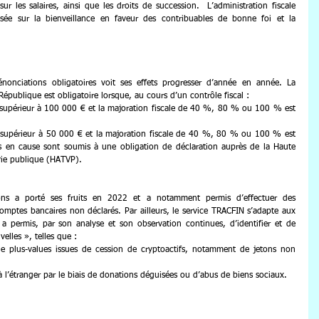
sur les salaires, ainsi que les droits de succession.  L’administration fiscale 
sée sur la bienveillance en faveur des contribuables de bonne foi et la 
onciations obligatoires voit ses effets progresser d’année en année. La 
épublique est obligatoire lorsque, au cours d’un contrôle fiscal :
 supérieur à 100 000 € et la majoration fiscale de 40 %, 80 % ou 100 % est 
t supérieur à 50 000 € et la majoration fiscale de 40 %, 80 % ou 100 % est 
es en cause sont soumis à une obligation de déclaration auprès de la Haute 
 vie publique (HATVP).
ons a porté ses fruits en 2022 et a notamment permis d’effectuer des 
omptes bancaires non déclarés. Par ailleurs, le service TRACFIN s’adapte aux 
a permis, par son analyse et son observation continues, d’identifier et de 
elles », telles que :
e plus-values issues de cession de cryptoactifs, notamment de jetons non 
à l’étranger par le biais de donations déguisées ou d’abus de biens sociaux.