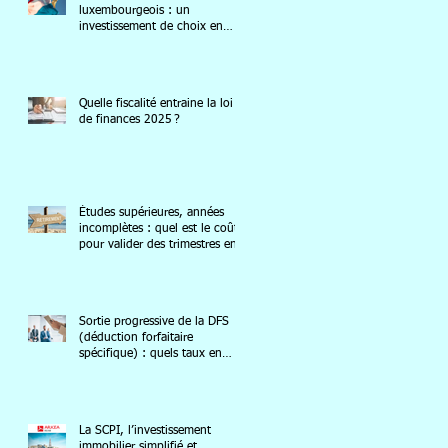
luxembourgeois : un
investissement de choix en
2025
Quelle fiscalité entraine la loi
de finances 2025 ?
Études supérieures, années
incomplètes : quel est le coût
pour valider des trimestres en
2025 ?
Sortie progressive de la DFS
(déduction forfaitaire
spécifique) : quels taux en
2025 ?
La SCPI, l’investissement
immobilier simplifié et