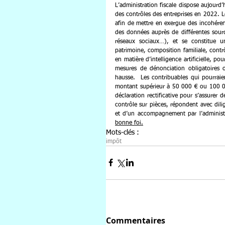
L’administration fiscale dispose aujour
des contrôles des entreprises en 2022. L
afin de mettre en exergue des incohérences
des données auprès de différentes source
réseaux sociaux…), et se constitue un
patrimoine, composition familiale, contrô
en matière d’intelligence artificielle, po
mesures de dénonciation obligatoires 
hausse.  Les contribuables qui pourraien
montant supérieur à 50 000 € ou 100 000
déclaration rectificative pour s’assurer d
contrôle sur pièces, répondent avec dilig
et d’un accompagnement par l’administrat
bonne foi.
Mots-clés :
impôt
Commentaires