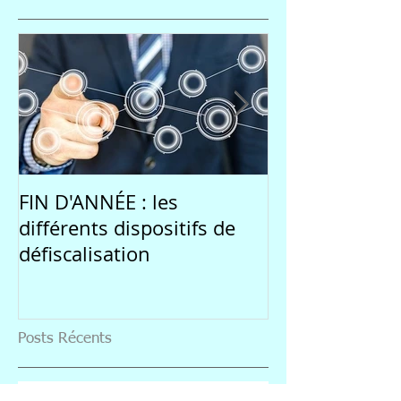
FIN D'ANNÉE : les
Une rentrée 
différents dispositifs de
par l'incertitu
défiscalisation
marchés
Posts Récents
Transmettre son patrimoine, quelle