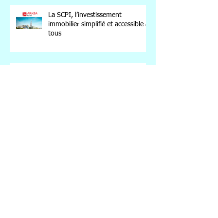
La SCPI, l’investissement
immobilier simplifié et accessible à
tous
Comprendre les leviers du Private
Equity
Investir en 2025 dans un marché
en mutation
Assurance-vie : Vers de nouvelles
perspectives pour les fonds en
euros