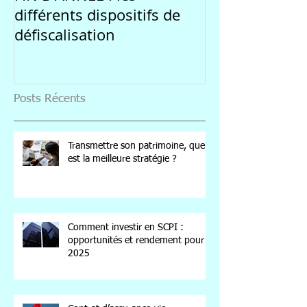
différents dispositifs de
par l'incertitu
défiscalisation
marchés
Posts Récents
Transmettre son patrimoine, quelle
est la meilleure stratégie ?
Comment investir en SCPI :
opportunités et rendement pour
2025