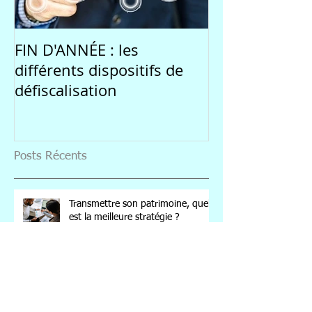
FIN D'ANNÉE : les
Une rentrée 
différents dispositifs de
par l'incertitu
défiscalisation
marchés
Posts Récents
Transmettre son patrimoine, quelle
est la meilleure stratégie ?
Comment investir en SCPI :
opportunités et rendement pour