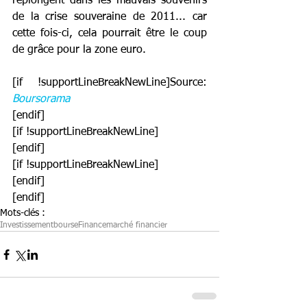
replongent dans les mauvais souvenirs 
de la crise souveraine de 2011... car 
cette fois-ci, cela pourrait être le coup 
de grâce pour la zone euro.
[if !supportLineBreakNewLine]Source: 
Boursorama
[endif]
[if !supportLineBreakNewLine]
[endif]
[if !supportLineBreakNewLine]
[endif]
[endif]
Mots-clés :
Investissement
bourse
Finance
marché financier